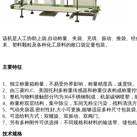
该机是人工协助上袋,自动称量、夹袋、充填、振动、推袋、
末、塑料颗粒及各种化工原料的敞口袋定量包装。
主要特征
1、独立称量箱称量，不易受外界影响，称量精度高，速度快
2、由三菱PLC、美国托利多称重传感器和称重仪表构成称重
3、整机与物料接触部分均为304不锈钢制成，机架碳钢喷塑
4、称量柜双层结构，集中除尘，车间无粉尘污染，残料清洗
5、气动夹袋器,密封性好,大小可更换,能够适应多种尺寸包装
6、可选给料方式：双螺旋、双振动、双阀门。
7、另有多种附件可供选择：不同规格和材料的输送带、缝包
技术规格