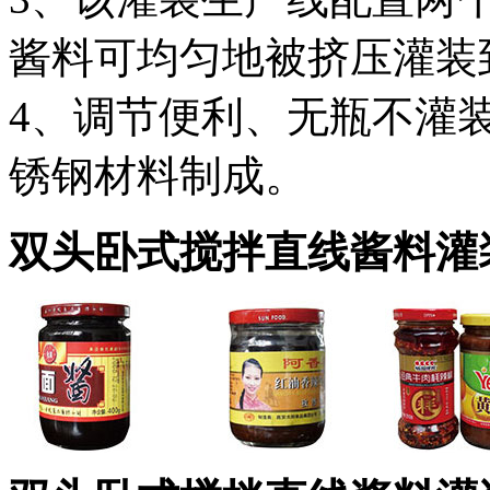
酱料可均匀地被挤压灌装
4、调节便利、无瓶不灌装
锈钢材料制成。
双头卧式搅拌直线酱料灌